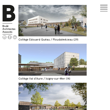
Collège Edouard Quéau / Ploudalmézeau (29)
Collège Val d'Aure / Isigny-sur-Mer (14)