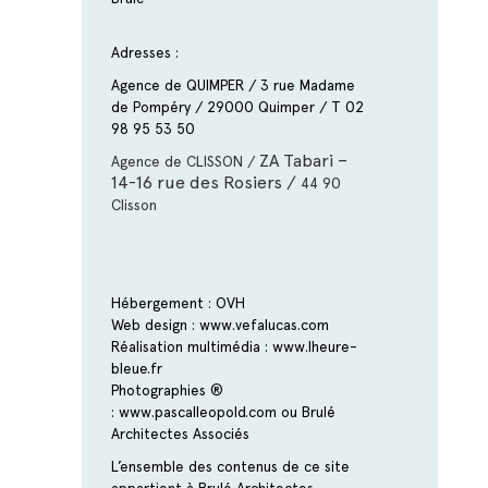
Adresses :
Agence de QUIMPER / 3 rue Madame
de Pompéry / 29000 Quimper / T 02
98 95 53 50
ZA Tabari –
Agence de CLISSON /
14-16 rue des Rosiers /
44 90
Clisson
Hébergement : OVH
Web design :
www.vefalucas.com
Réalisation multimédia :
www.lheure-
bleue.fr
Photographies ®
:
www.pascalleopold.com
ou Brulé
Architectes Associés
L’ensemble des contenus de ce site
appartient à Brulé Architectes